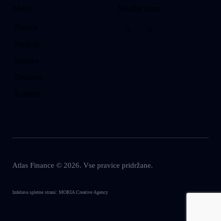
Meni
Sledite nam
Domov
Podjetje
Storitve
Dodatno
Kontakt
Atlas Finance © 2026. Vse pravice pridržane.
Izdelava spletne strani:
MORIA Creative Agency