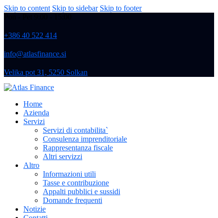
Skip to content
Skip to sidebar
Skip to footer
Pon - Pet 9:00 - 15:00
+386 40 522 414
info@atlasfinance.si
Velika pot 31, 5250 Solkan
Home
Azienda
Servizi
Servizi di contabilita`
Consulenza imprenditoriale
Rappresentanza fiscale
Altri servizzi
Altro
Informazioni utili
Tasse e contribuzione
Appalti pubblici e sussidi
Domande frequenti
Notizie
Contatti