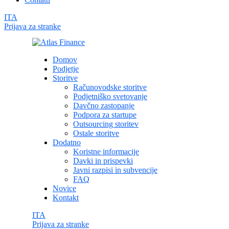
ITA
Prijava za stranke
Domov
Podjetje
Storitve
Računovodske storitve
Podjetniško svetovanje
Davčno zastopanje
Podpora za startupe
Outsourcing storitev
Ostale storitve
Dodatno
Koristne informacije
Davki in prispevki
Javni razpisi in subvencije
FAQ
Novice
Kontakt
ITA
Prijava za stranke