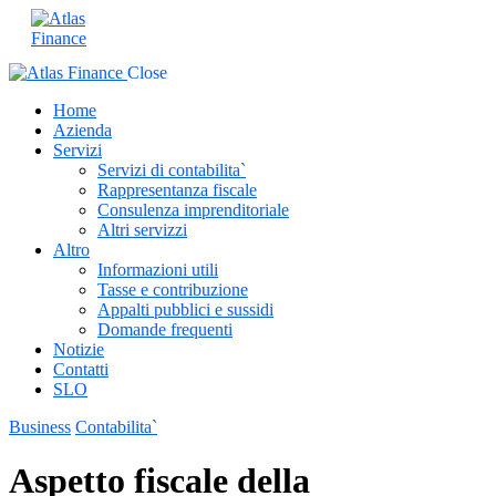
Close
Home
Azienda
Servizi
Servizi di contabilita`
Rappresentanza fiscale
Consulenza imprenditoriale
Altri servizzi
Altro
Informazioni utili
Tasse e contribuzione
Appalti pubblici e sussidi
Domande frequenti
Notizie
Contatti
SLO
Business
Contabilita`
Aspetto fiscale della