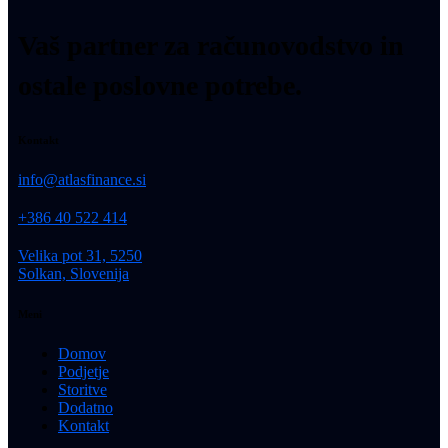
Vaš partner za računovodstvo in
ostale poslovne potrebe.
Kontakt
info@atlasfinance.si
+386 40 522 414
Velika pot 31, 5250
Solkan, Slovenija
Meni
Domov
Podjetje
Storitve
Dodatno
Kontakt