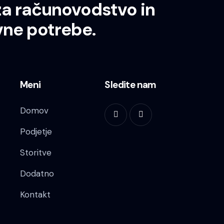
za računovodstvo in
vne potrebe.
Meni
Sledite nam
Domov
Podjetje
Storitve
Dodatno
Kontakt