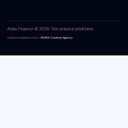
Atlas Finance © 2026. Vse pravice pridržane.
Izdelava spletne strani:
MORIA Creative Agency