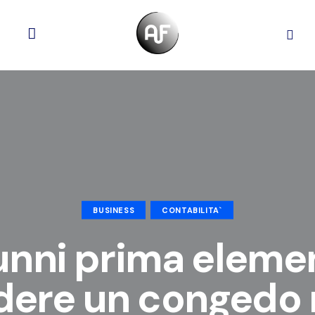
BUSINESS
CONTABILITA`
 alunni prima elem
ere un congedo ret