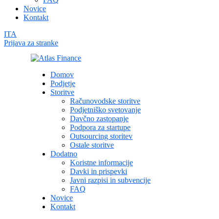
Novice
Kontakt
ITA
Prijava za stranke
Domov
Podjetje
Storitve
Računovodske storitve
Podjetniško svetovanje
Davčno zastopanje
Podpora za startupe
Outsourcing storitev
Ostale storitve
Dodatno
Koristne informacije
Davki in prispevki
Javni razpisi in subvencije
FAQ
Novice
Kontakt