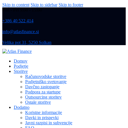
Skip to content
Skip to sidebar
Skip to footer
Pon - Pet 9:00 - 15:00
+386 40 522 414
info@atlasfinance.si
Velika pot 31, 5250 Solkan
Domov
Podjetje
Storitve
Računovodske storitve
Podjetniško svetovanje
Davčno zastopanje
Podpora za startupe
Outsourcing storitev
Ostale storitve
Dodatno
Koristne informacije
Davki in prispevki
Javni razpisi in subvencije
FAQ