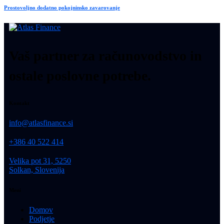
Prostovoljno dodatno pokojninsko zavarovanje
Vaš partner za računovodstvo in
ostale poslovne potrebe.
Kontakt
info@atlasfinance.si
+386 40 522 414
Velika pot 31, 5250
Solkan, Slovenija
Meni
Domov
Podjetje