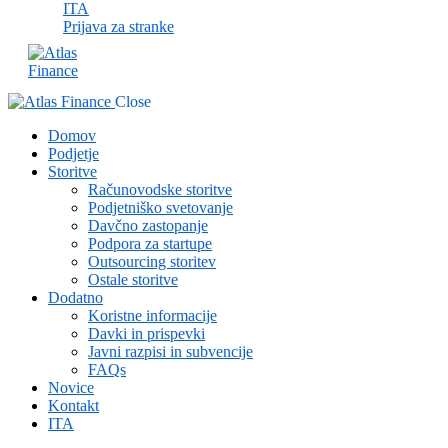
ITA
Prijava za stranke
Close
Domov
Podjetje
Storitve
Računovodske storitve
Podjetniško svetovanje
Davčno zastopanje
Podpora za startupe
Outsourcing storitev
Ostale storitve
Dodatno
Koristne informacije
Davki in prispevki
Javni razpisi in subvencije
FAQs
Novice
Kontakt
ITA