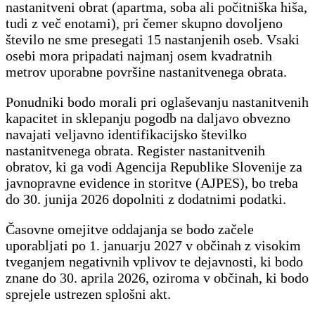
nastanitveni obrat (apartma, soba ali počitniška hiša,
tudi z več enotami), pri čemer skupno dovoljeno
število ne sme presegati 15 nastanjenih oseb. Vsaki
osebi mora pripadati najmanj osem kvadratnih
metrov uporabne površine nastanitvenega obrata.
Ponudniki bodo morali pri oglaševanju nastanitvenih
kapacitet in sklepanju pogodb na daljavo obvezno
navajati veljavno identifikacijsko številko
nastanitvenega obrata. Register nastanitvenih
obratov, ki ga vodi Agencija Republike Slovenije za
javnopravne evidence in storitve (AJPES), bo treba
do 30. junija 2026 dopolniti z dodatnimi podatki.
Časovne omejitve oddajanja se bodo začele
uporabljati po 1. januarju 2027 v občinah z visokim
tveganjem negativnih vplivov te dejavnosti, ki bodo
znane do 30. aprila 2026, oziroma v občinah, ki bodo
sprejele ustrezen splošni akt.