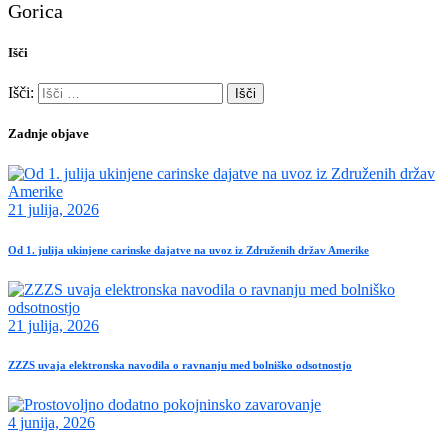
Gorica
Išči
Išči:
Zadnje objave
21 julija, 2026
Od 1. julija ukinjene carinske dajatve na uvoz iz Združenih držav Amerike
21 julija, 2026
ZZZS uvaja elektronska navodila o ravnanju med bolniško odsotnostjo
4 junija, 2026